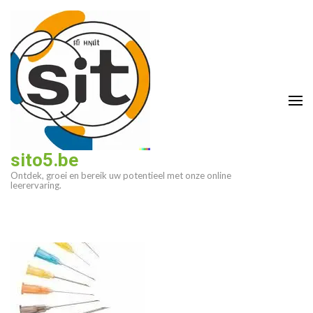
Ga
naar
inhoud
(druk
op
enter)
sito5.be
Ontdek, groei en bereik uw potentieel met onze online
leerervaring.