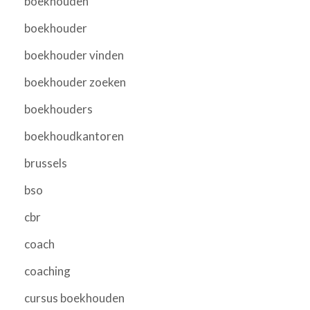
boekhouden
boekhouder
boekhouder vinden
boekhouder zoeken
boekhouders
boekhoudkantoren
brussels
bso
cbr
coach
coaching
cursus boekhouden