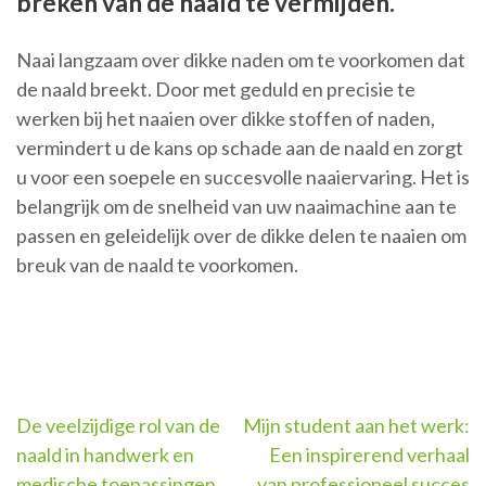
breken van de naald te vermijden.
Naai langzaam over dikke naden om te voorkomen dat
de naald breekt. Door met geduld en precisie te
werken bij het naaien over dikke stoffen of naden,
vermindert u de kans op schade aan de naald en zorgt
u voor een soepele en succesvolle naaiervaring. Het is
belangrijk om de snelheid van uw naaimachine aan te
passen en geleidelijk over de dikke delen te naaien om
breuk van de naald te voorkomen.
Berichtnavigatie
De veelzijdige rol van de
Mijn student aan het werk:
naald in handwerk en
Een inspirerend verhaal
medische toepassingen
van professioneel succes