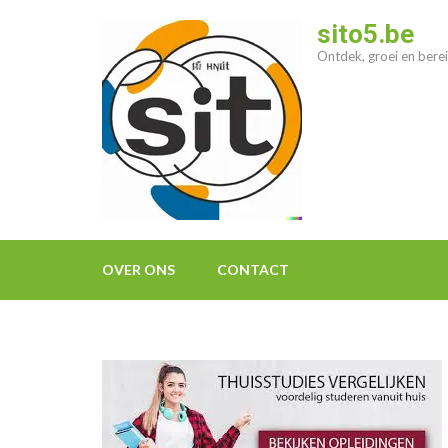
Ga
sito5.be
naar
Ontdek, groei en berei
inhoud
(druk
op
enter)
OVER ONS
CONTACT