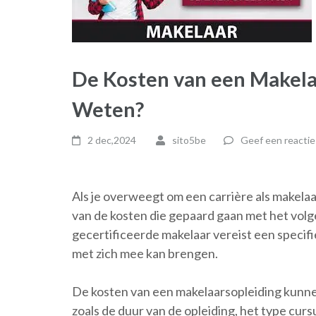
De Kosten van een Makela
Weten?
2 dec,2024
sito5be
Geef een reactie
Als je overweegt om een carrière als makelaar
van de kosten die gepaard gaan met het vol
gecertificeerde makelaar vereist een specifie
met zich mee kan brengen.
De kosten van een makelaarsopleiding kunnen
zoals de duur van de opleiding, het type cur