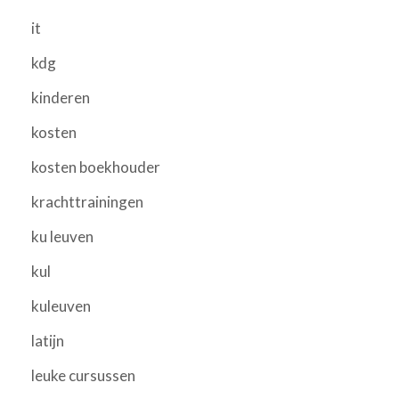
it
kdg
kinderen
kosten
kosten boekhouder
krachttrainingen
ku leuven
kul
kuleuven
latijn
leuke cursussen