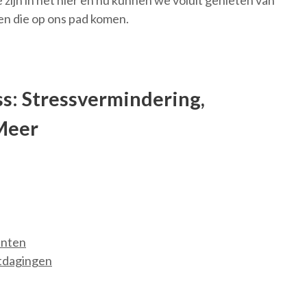
ijn in het hier en nu kunnen we voluit genieten van
en die op ons pad komen.
s: Stressvermindering,
Meer
enten
tdagingen