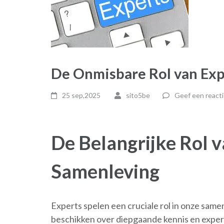
De Onmisbare Rol van Exp
25 sep,2025
sito5be
Geef een reacti
De Belangrijke Rol v
Samenleving
Experts spelen een cruciale rol in onze sam
beschikken over diepgaande kennis en expert