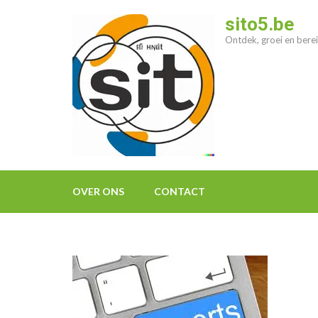
Ga
sito5.be
naar
Ontdek, groei en berei
inhoud
(druk
op
enter)
OVER ONS
CONTACT