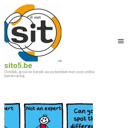
Ga
naar
inhoud
(druk
op
enter)
sito5.be
Ontdek, groei en bereik uw potentieel met onze online
leerervaring.