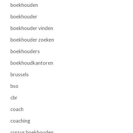
boekhouden
boekhouder
boekhouder vinden
boekhouder zoeken
boekhouders
boekhoudkantoren
brussels
bso
cbr
coach
coaching
cursus boekhouden