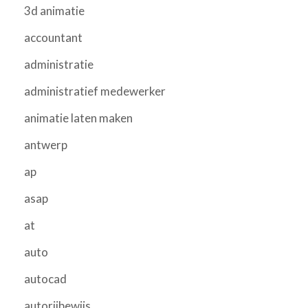
3d animatie
accountant
administratie
administratief medewerker
animatie laten maken
antwerp
ap
asap
at
auto
autocad
autorijbewijs