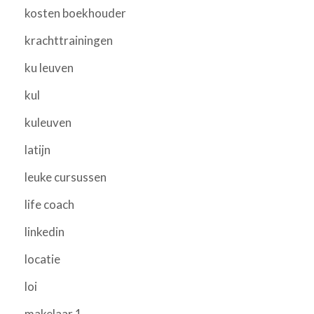
kosten boekhouder
krachttrainingen
ku leuven
kul
kuleuven
latijn
leuke cursussen
life coach
linkedin
locatie
loi
makelaar 1