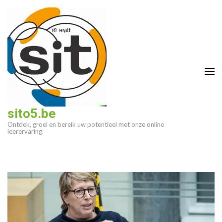
Ga
naar
inhoud
(druk
op
enter)
sito5.be
Ontdek, groei en bereik uw potentieel met onze online
leerervaring.