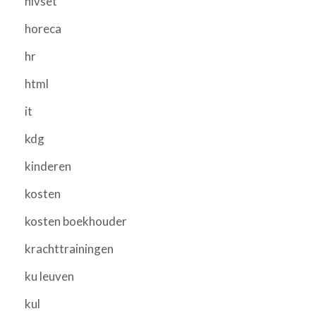
hivset
horeca
hr
html
it
kdg
kinderen
kosten
kosten boekhouder
krachttrainingen
ku leuven
kul