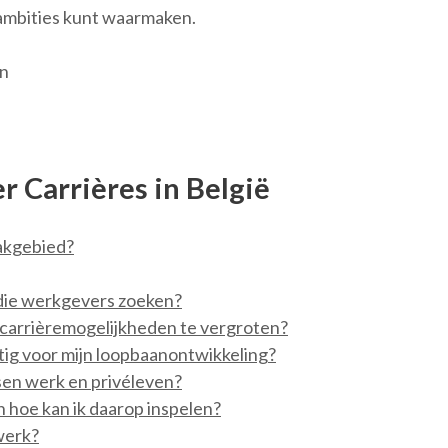
 ambities kunt waarmaken.
en
r Carrières in België
vakgebied?
 die werkgevers zoeken?
 carrièremogelijkheden te vergroten?
ttig voor mijn loopbaanontwikkeling?
sen werk en privéleven?
n hoe kan ik daarop inspelen?
 werk?