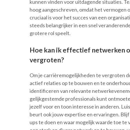
kunnen vinden voor uitdagende situaties. 
hoog aangeschreven, omdat het vermogen o
cruciaal is voor het succes van een organisat
steeds belangrijker in een snel veranderen
grotere rol speelt.
Hoe kan ik effectief netwerken 
vergroten?
Om je carrièremogelijkheden te vergroten do
actief relaties op te bouwen en te onderho
identificeren van relevante netwerkevenemen
gelijkgestemde professionals kunt ontmoeten
jezelf voor en toon interesse in anderen. Lui
beurt ook jouw expertise en ervaringen. Blij
ups te doen en waar mogelijk waarde toe te 