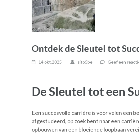
Ontdek de Sleutel tot Suc
14 okt,2025
sito5be
Geef een reacti
De Sleutel tot een S
Een succesvolle carrière is voor velen een bel
afgestudeerd, op zoek bent naar een carrière
opbouwen van een bloeiende loopbaan vereis