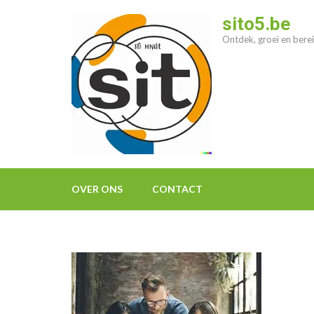
Ga
sito5.be
naar
Ontdek, groei en berei
inhoud
(druk
op
enter)
OVER ONS
CONTACT