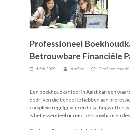
Professioneel Boekhoudka
Betrouwbare Financiële P
4 feb,2025
sito5be
Geef een reactie
Een boekhoudkantoor in Aalst kan een waardev
bedrijven die behoefte hebben aan professi
complexe regelgeving en belastingwetten w
is het essentieel om een betrouwbare en de