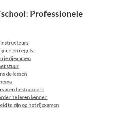
school: Professionele
 instructeurs
lijnen en regels
n je rijexamen
et stuur
ns de lessen
schema
ervaren bestuurders
orden te leren kennen
d te zijn op het rijexamen