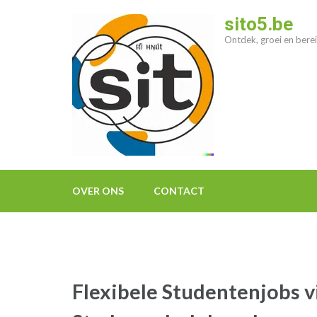
Ga
sito5.be
naar
Ontdek, groei en berei
inhoud
(druk
op
enter)
OVER ONS
CONTACT
Flexibele Studentenjobs v