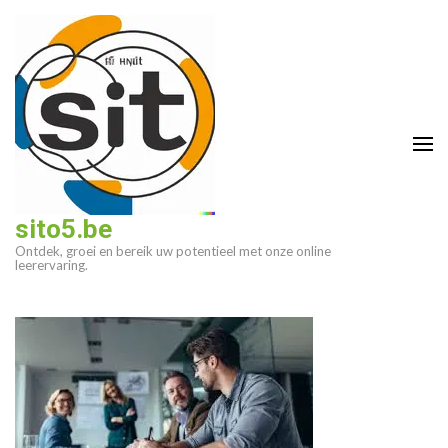
Ga
naar
inhoud
(druk
op
enter)
sito5.be
Ontdek, groei en bereik uw potentieel met onze online
leerervaring.