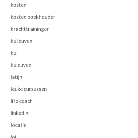
kosten
kosten boekhouder
krachttrainingen
ku leuven
kul
kuleuven
latijn
leuke cursussen
life coach
linkedin
locatie
loi