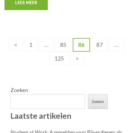
LEES MEER
Berichten
Pagina
Pagina
Pagina
Pagina
<
1
…
85
86
87
…
paginering
Pagina
125
>
Zoeken
Zoeken
Laatste artikelen
Student at Work: Aanmelden voor Bijverdienen als