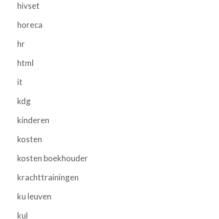
hivset
horeca
hr
html
it
kdg
kinderen
kosten
kosten boekhouder
krachttrainingen
ku leuven
kul