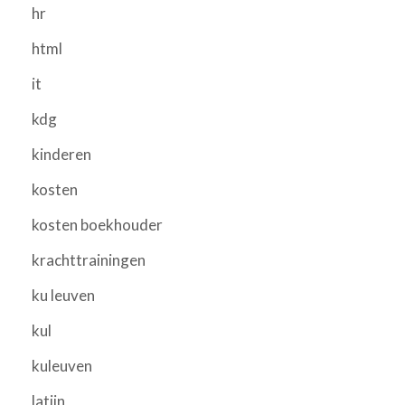
hr
html
it
kdg
kinderen
kosten
kosten boekhouder
krachttrainingen
ku leuven
kul
kuleuven
latijn