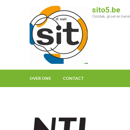
Ga
sito5.be
naar
Ontdek, groei en berei
inhoud
(druk
op
enter)
OVER ONS
CONTACT