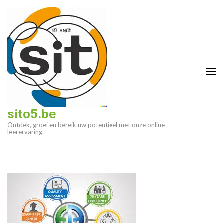
Ga
naar
inhoud
(druk
op
enter)
sito5.be
Ontdek, groei en bereik uw potentieel met onze online
leerervaring.