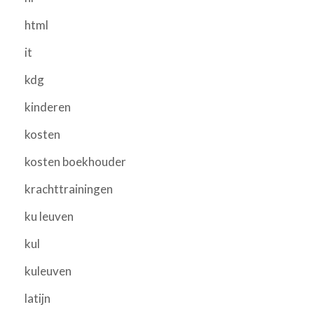
html
it
kdg
kinderen
kosten
kosten boekhouder
krachttrainingen
ku leuven
kul
kuleuven
latijn