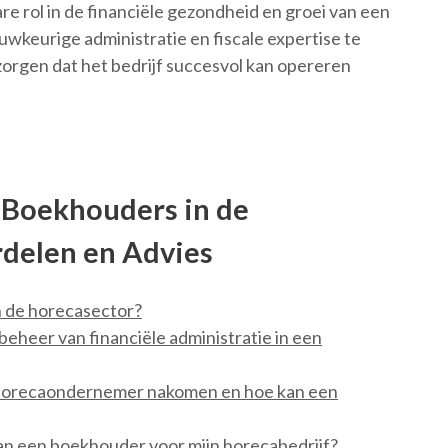
 rol in de financiële gezondheid en groei van een
uwkeurige administratie en fiscale expertise te
orgen dat het bedrijf succesvol kan opereren
 Boekhouders in de
rdelen en Advies
n de horecasector?
eheer van financiële administratie in een
n horecaondernemer nakomen en hoe kan een
van een boekhouder voor mijn horecabedrijf?