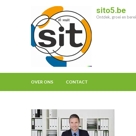
Ga
sito5.be
naar
Ontdek, groei en berei
inhoud
(druk
op
enter)
OVER ONS
CONTACT