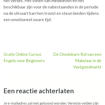
het verlies. Het tonen van medeleven en het
beschikbaar zijn voor de nabestaanden in de periode
na de uitvaart kan hen troost en steun bieden tijdens
een emotioneel zware tijd.
Berichtnavigatie
Gratis Online Cursus
De Onmisbare Rol van een
Engels voor Beginners
Makelaar in de
Vastgoedmarkt
Een reactie achterlaten
Je e-mailadres zal niet getoond worden.
Vereiste velden zijn