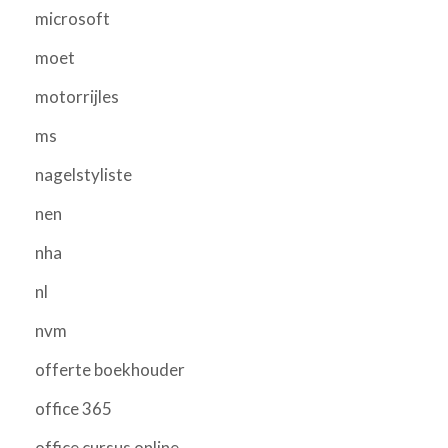
microsoft
moet
motorrijles
ms
nagelstyliste
nen
nha
nl
nvm
offerte boekhouder
office 365
office cursus online