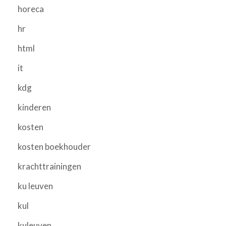
horeca
hr
html
it
kdg
kinderen
kosten
kosten boekhouder
krachttrainingen
ku leuven
kul
kuleuven