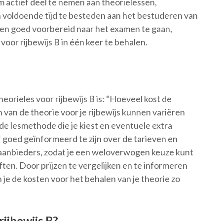
om actief deel te nemen aan theorielessen,
voldoende tijd te besteden aan het bestuderen van
n en goed voorbereid naar het examen te gaan,
voor rijbewijs B in één keer te behalen.
eorieles voor rijbewijs B is: “Hoeveel kost de
 van de theorie voor je rijbewijs kunnen variëren
 de lesmethode die je kiest en eventuele extra
f goed geïnformeerd te zijn over de tarieven en
usaanbieders, zodat je een weloverwogen keuze kunt
ten. Door prijzen te vergelijken en te informeren
 je de kosten voor het behalen van je theorie zo
ijbewijs B?