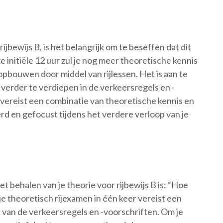
ijbewijs B, is het belangrijk om te beseffen dat dit
ze initiële 12 uur zul je nog meer theoretische kennis
bouwen door middel van rijlessen. Het is aan te
 verder te verdiepen in de verkeersregels en -
B vereist een combinatie van theoretische kennis en
rd en gefocust tijdens het verdere verloop van je
t behalen van je theorie voor rijbewijs B is: “Hoe
 je theoretisch rijexamen in één keer vereist een
van de verkeersregels en -voorschriften. Om je