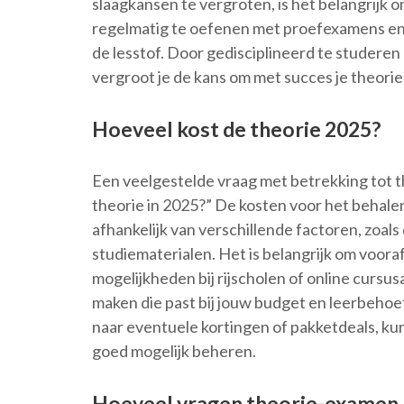
slaagkansen te vergroten, is het belangrijk 
regelmatig te oefenen met proefexamens en 
de lesstof. Door gedisciplineerd te studere
vergroot je de kans om met succes je theorie 
Hoeveel kost de theorie 2025?
Een veelgestelde vraag met betrekking tot th
theorie in 2025?” De kosten voor het behalen
afhankelijk van verschillende factoren, zoals
studiematerialen. Het is belangrijk om voora
mogelijkheden bij rijscholen of online curs
maken die past bij jouw budget en leerbehoef
naar eventuele kortingen of pakketdeals, kun
goed mogelijk beheren.
Hoeveel vragen theorie-examen r