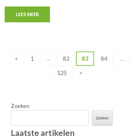
LEES MEER
Berichten
Pagina
Pagina
Pagina
Pagina
<
1
…
82
83
84
…
paginering
Pagina
125
>
Zoeken
Zoeken
Laatste artikelen