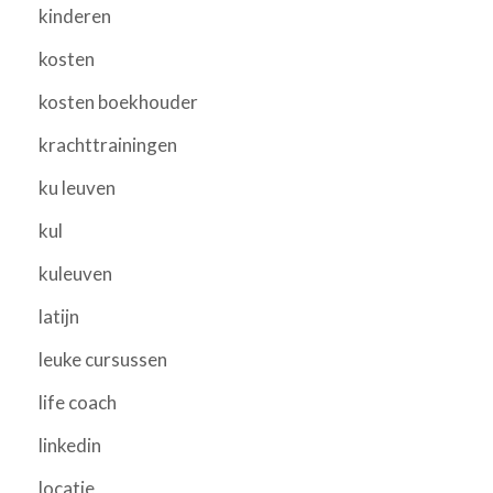
kinderen
kosten
kosten boekhouder
krachttrainingen
ku leuven
kul
kuleuven
latijn
leuke cursussen
life coach
linkedin
locatie