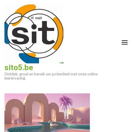
Ga
naar
inhoud
(druk
op
enter)
sito5.be
Ontdek, groei en bereik uw potentieel met onze online
leerervaring.